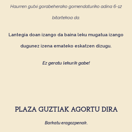
Haurren gutxi gorabeherako gomendaturiko adina 6-12
bitartekoa da.
Lantegia doan izango da baina leku mugatua izango
dugunez izena emateko eskatzen dizugu.
Ez geratu lekurik gabe!
PLAZA GUZTIAK AGORTU DIRA
Barkatu eragozpenak
.