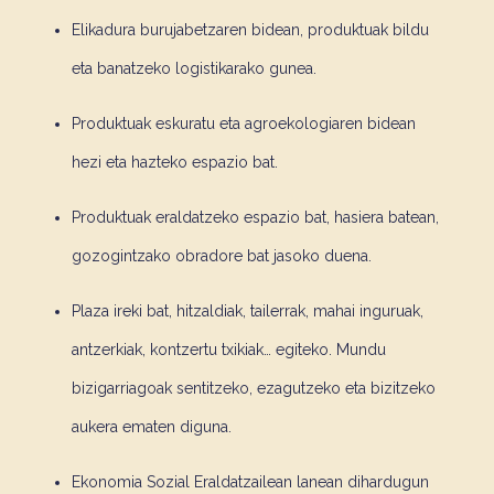
Elikadura burujabetzaren bidean, produktuak bildu
eta banatzeko logistikarako gunea.
Produktuak eskuratu eta agroekologiaren bidean
hezi eta hazteko espazio bat.
Produktuak eraldatzeko espazio bat, hasiera batean,
gozogintzako obradore bat jasoko duena.
Plaza ireki bat, hitzaldiak, tailerrak, mahai inguruak,
antzerkiak, kontzertu txikiak… egiteko. Mundu
bizigarriagoak sentitzeko, ezagutzeko eta bizitzeko
aukera ematen diguna.
Ekonomia Sozial Eraldatzailean lanean dihardugun