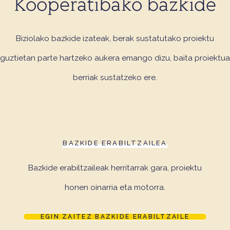
Kooperatibako bazkide
Biziolako bazkide izateak, berak sustatutako proiektu
guztietan parte hartzeko
aukera emango dizu, baita proiektua
berriak sustatzeko ere.
BAZKIDE ERABILTZAILEA
Bazkide erabiltzaileak herritarrak gara, proiektu
honen oinarria eta motorra.
EGIN ZAITEZ BAZKIDE ERABILTZAILE