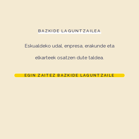
BAZKIDE LAGUNTZAILEA
Eskualdeko udal, enpresa, erakunde eta
elkarteek osatzen dute taldea.
EGIN ZAITEZ BAZKIDE LAGUNTZAILE