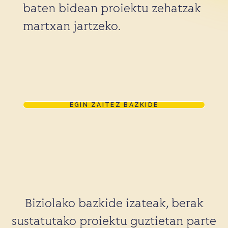
baten bidean proiektu zehatzak
martxan jartzeko.
EGIN ZAITEZ BAZKIDE
Biziolako bazkide izateak, berak
sustatutako proiektu guztietan parte