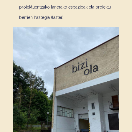
proiektuentzako lanerako espazioak eta proiektu
berrien haztegia (laster).