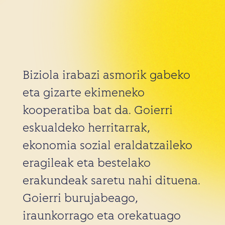
Biziola irabazi asmorik gabeko
eta gizarte ekimeneko
kooperatiba bat da. Goierri
eskualdeko herritarrak,
ekonomia sozial eraldatzaileko
eragileak eta bestelako
erakundeak saretu nahi dituena.
Goierri burujabeago,
iraunkorrago eta orekatuago