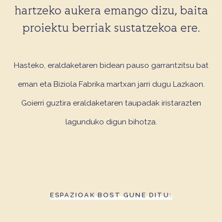
hartzeko aukera emango dizu, baita
proiektu berriak sustatzekoa ere.
Hasteko, eraldaketaren bidean pauso garrantzitsu bat
eman eta Biziola Fabrika martxan jarri dugu Lazkaon.
Goierri guztira eraldaketaren taupadak iristarazten
lagunduko digun bihotza.
ESPAZIOAK BOST GUNE DITU: