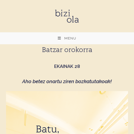
Skip
to
content
MENU
Batzar orokorra
EKAINAK 28
Aho betez onartu ziren bozkatutakoak!