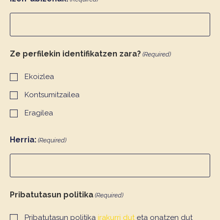
Ze perfilekin identifikatzen zara?
(Required)
Ekoizlea
Kontsumitzailea
Eragilea
Herria:
(Required)
Pribatutasun politika
(Required)
Pribatutasun politika
irakurri dut
eta onatzen dut