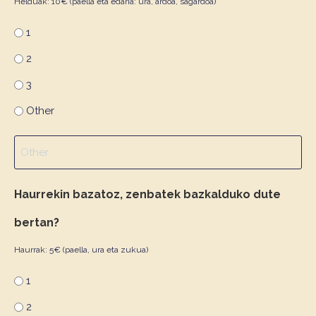
Helduak: 10€ (paella eta edaria: ura, ardoa, sagardoa)
1
2
3
Other
Haurrekin bazatoz, zenbatek bazkalduko dute
bertan?
Haurrak: 5€ (paella, ura eta zukua)
1
2