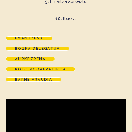
9.
Emaitza aurkeztu.
10.
Itxiera.
EMAN IZENA
BOZKA DELEGATUA
AURKEZPENA
POLO KOOPERATIBOA
BARNE ARAUDIA