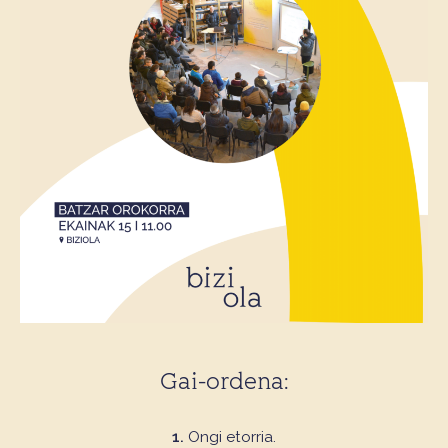
Gai-ordena:
1.
Ongi etorria.