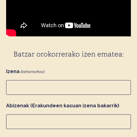
Batzar orokorrerako izen ematea:
Izena
(beharrezkoa)
Abizenak (Erakundeen kasuan izena bakarrik)