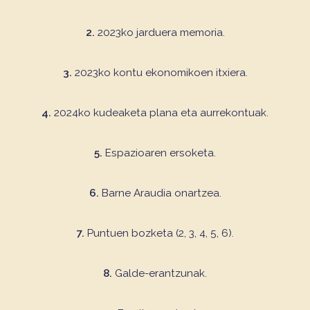
2.
2023ko jarduera memoria.
3.
2023ko kontu ekonomikoen itxiera.
4.
2024ko kudeaketa plana eta aurrekontuak.
5.
Espazioaren ersoketa.
6.
Barne Araudia onartzea.
7.
Puntuen bozketa (2, 3, 4, 5, 6).
8.
Galde-erantzunak.