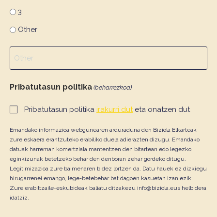
3
Other
Pribatutasun politika
(beharrezkoa)
Pribatutasun politika
irakurri dut
eta onatzen dut
Emandako informazioa webgunearen arduraduna den Biziola Elkarteak
zure eskaera erantzuteko erabiliko duela adierazten dizugu. Emandako
datuak harreman komertziala mantentzen den bitartean edo legezko
eginkizunak betetzeko behar den denboran zehar gordeko ditugu.
Legitimizazioa zure baimenaren bidez lortzen da. Datu hauek ez dizkiegu
hirugarrenei emango, lege-betebehar bat dagoen kasuetan izan ezik.
Zure erabiltzaile-eskubideak baliatu ditzakezu info@biziola.eus helbidera
idatziz.