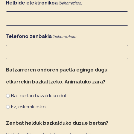
Helbide elektronikoa
(beharrezkoa)
Telefono zenbakia
(beharrezkoa)
Batzarreren ondoren paella egingo dugu
elkarrekin bazkaltzeko. Animatuko zara?
Bai, bertan bazalduko dut
Ez, eskerrik asko
Zenbat helduk bazkalduko duzue bertan?